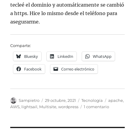
tecleé el dominio y automáticamente se cambió
a https. Hice lo mismo desde el teléfono para
asegurarme.
Comparte:
Bluesky
LinkedIn
WhatsApp
Facebook
Correo electrónico
Autor
Publicado
Categorías
Etiquetas
Sampietro
29 octubre, 2021
Tecnología
apache
,
el
en
AWS
,
lightsail
,
Multisite
,
wordpress
1 comentario
Forzar
redirección
a
https