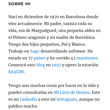
en
SOBRE MI
WordPress
Multisite
Nací en diciembre de 1970 en Barcelona donde
desde
vivo actualmente. Mi padre, taxista toda su
AWS
LightSail
vida, era de Margudgued, una pequeña aldea en
el Pirineo aragonés y mi madre de Barcelona.
Tengo dos hijos pequeños, Pol y Blanca.
Trabajo en
Sage
desarrollando software. He
estado en 77
países
y he corrido 47
maratones
.
Comencé este
blog
en
1997
y opero la estación
EA3GIW
.
Tengo aun muchas cosas por hacer en la vida y
puedes consultarlas en
Mi Lista de Deseos
. Este
es mi
Linkedin
y este mi
Instagram
, aunque no
publico mucho.