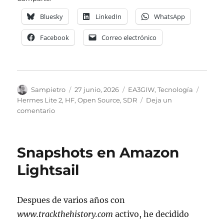
Bluesky
LinkedIn
WhatsApp
Facebook
Correo electrónico
Autor
Publicado
Categorías
Etique
Sampietro
27 junio, 2026
EA3GIW
,
Tecnología
el
Hermes Lite 2
,
HF
,
Open Source
,
SDR
Deja un
en
comentario
Hermes
Lite
2
Snapshots en Amazon
Lightsail
Despues de varios años con
www.trackthehistory.com
activo, he decidido