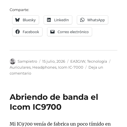
Comparte:
Bluesky
LinkedIn
WhatsApp
Facebook
Correo electrónico
Autor
Publicado
Categorías
Etiquet
Sampietro
15 julio, 2026
EA3GIW
,
Tecnología
el
Auriculares
,
Headphones
,
Icom IC-7000
Deja un
en
comentario
Auriculares
en
la
Abriendo de banda el
IC7000
Icom IC9700
Mi IC9700 venía de fabrica un poco tímido en