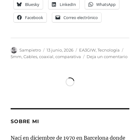
Bluesky
LinkedIn
WhatsApp
Facebook
Correo electrónico
Autor
Publicado
Categorías
Etique
Sampietro
13 junio, 2026
EA3GIW
,
Tecnología
el
en
5mm
,
Cables
,
coaxial
,
comparativa
Deja un comentario
Compa
de
coaxia
de
5mm
SOBRE MI
Nací en diciembre de 1970 en Barcelona donde