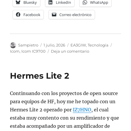
Bluesky
LinkedIn
WhatsApp
Facebook
Correo electrónico
Autor
Publicado
Categorías
Etiqueta
Sampietro
1 julio, 2026
EA3GIW
,
Tecnología
el
en
Icom
,
Icom IC9700
Deja un comentario
Abriendo
de
banda
Hermes Lite 2
el
Icom
IC9700
Continuando con los proyectos de open source
para equipos de HF, hoy me he topado con un
Hermes Lite 2 operado por
IZ7HNO
, el cual
estaba muy contento con su rendimiento y que
estaba acompañado por un amplificador de