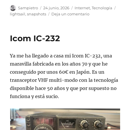
Autor
Publicado
Categorías
Etique
Sampietro
24 junio, 2026
Internet
,
Tecnología
el
en
lightsail
,
snapshots
Deja un comentario
Snapshots
en
Amazon
Icom IC-232
Lightsail
Ya me ha llegado a casa mi Icom IC-232, una
maravilla fabricada en los años 70 y que he
conseguido por unos 60€ en Japón. Es un
transceptor VHF multi-modo con la tecnología
disponible hace 50 años y que por supuesto no
funciona y está sucio.