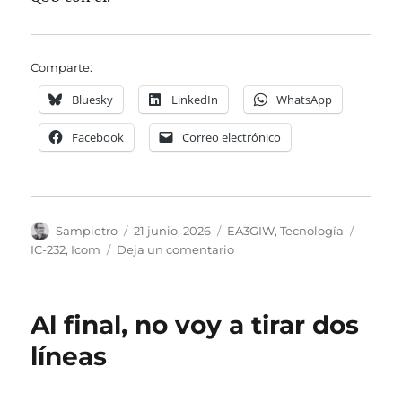
Comparte:
Bluesky
LinkedIn
WhatsApp
Facebook
Correo electrónico
Autor
Publicado
Categorías
Etique
Sampietro
21 junio, 2026
EA3GIW
,
Tecnología
el
en
IC-232
,
Icom
Deja un comentario
Icom
IC-
232
Al final, no voy a tirar dos
líneas