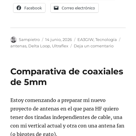
Facebook
Correo electrónico
Autor
Publicado
Categorías
Etique
Sampietro
14 junio, 2026
EA3GIW
,
Tecnología
el
en
antenas
,
Delta Loop
,
Ultraflex
Deja un comentario
Al
final,
no
Comparativa de coaxiales
voy
a
de 5mm
tirar
dos
líneas
Estoy comenzando a preparar mi nuevo
proyecto de antenas en el que para HF quiero
tener dos tiradas independientes de cable, una
con mi vertical actual y otra con una antena fan
(o bigotes de gato).