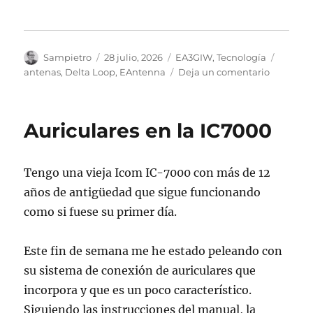
Autor
Publicado
Categorías
Etiquet
Sampietro
28 julio, 2026
EA3GIW
,
Tecnología
el
en
antenas
,
Delta Loop
,
EAntenna
Deja un comentario
EADELTA
11
Auriculares en la IC7000
Tengo una vieja Icom IC-7000 con más de 12
años de antigüedad que sigue funcionando
como si fuese su primer día.
Este fin de semana me he estado peleando con
su sistema de conexión de auriculares que
incorpora y que es un poco característico.
Siguiendo las instrucciones del manual, la