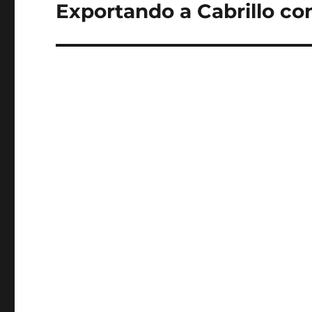
Exportando a Cabrillo co
Entrada
siguiente: