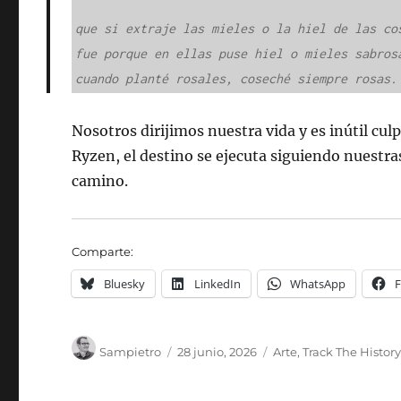
que si extraje las mieles o la hiel de las cos
fue porque en ellas puse hiel o mieles sabrosa
cuando planté rosales, coseché siempre rosas.
Nosotros dirijimos nuestra vida y es inútil cu
Ryzen, el destino se ejecuta siguiendo nuestras
camino.
Comparte:
Bluesky
LinkedIn
WhatsApp
Autor
Publicado
Categorías
Sampietro
28 junio, 2026
Arte
,
Track The Histor
el