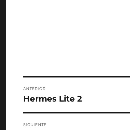
Navegación
ANTERIOR
de
Hermes Lite 2
Entrada
anterior:
entradas
SIGUIENTE