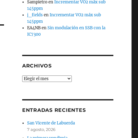
Sampietro
en
Incrementar VO2 máx sub
145ppm
j_fields
en
Incrementar VO2 máx sub
145ppm
EA4NB
en
Sin modulación en SSB con la
IC7300
ARCHIVOS
Archivos
ENTRADAS RECIENTES
San Vicente de Labuerda
7 agosto, 2026