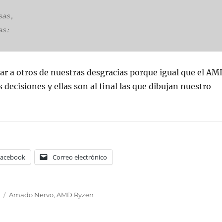
as,

s:

lpar a otros de nuestras desgracias porque igual que el AM
 decisiones y ellas son al final las que dibujan nuestro
Facebook
Correo electrónico
Etiquetas
y
Amado Nervo
,
AMD Ryzen