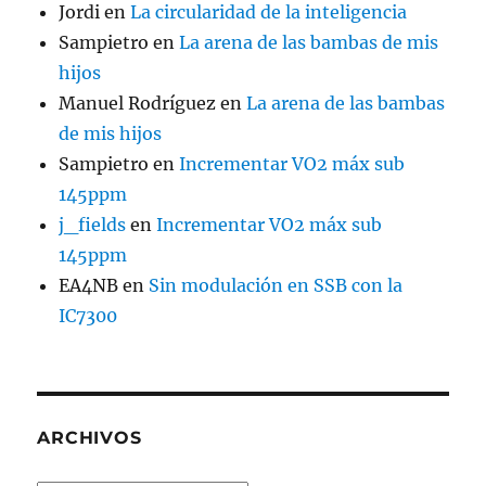
Jordi
en
La circularidad de la inteligencia
Sampietro
en
La arena de las bambas de mis
hijos
Manuel Rodríguez
en
La arena de las bambas
de mis hijos
Sampietro
en
Incrementar VO2 máx sub
145ppm
j_fields
en
Incrementar VO2 máx sub
145ppm
EA4NB
en
Sin modulación en SSB con la
IC7300
ARCHIVOS