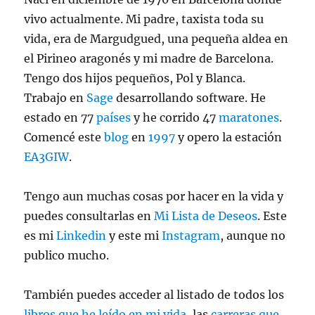
vivo actualmente. Mi padre, taxista toda su
vida, era de Margudgued, una pequeña aldea en
el Pirineo aragonés y mi madre de Barcelona.
Tengo dos hijos pequeños, Pol y Blanca.
Trabajo en
Sage
desarrollando software. He
estado en 77
países
y he corrido 47
maratones
.
Comencé este
blog
en
1997
y opero la estación
EA3GIW
.
Tengo aun muchas cosas por hacer en la vida y
puedes consultarlas en
Mi Lista de Deseos
. Este
es mi
Linkedin
y este mi
Instagram
, aunque no
publico mucho.
También puedes acceder al listado de todos los
libros que he leído en mi vida
, las
carreras que