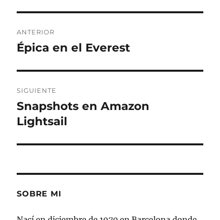
Navegación
ANTERIOR
de
Épica en el Everest
Entrada
anterior:
entradas
SIGUIENTE
Snapshots en Amazon
Entrada
siguiente:
Lightsail
SOBRE MI
Nací en diciembre de 1970 en Barcelona donde