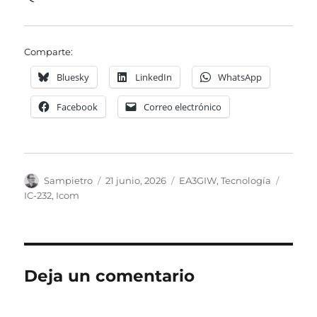
Comparte:
Bluesky
LinkedIn
WhatsApp
Facebook
Correo electrónico
Autor
Publicado
Categorías
Etique
Sampietro
21 junio, 2026
EA3GIW
,
Tecnología
el
IC-232
,
Icom
Deja un comentario