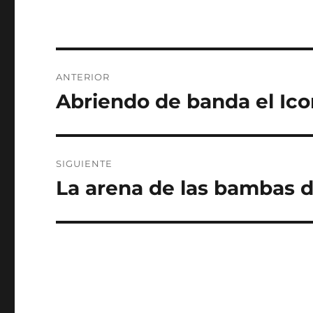
Navegación
ANTERIOR
de
Abriendo de banda el Ic
Entrada
anterior:
entradas
SIGUIENTE
La arena de las bambas d
Entrada
siguiente: