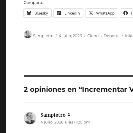
Comparte:
Bluesky
LinkedIn
WhatsApp
Autor
Publicado
Categorías
Eti
Sampietro
4 julio, 2026
Ciencia
,
Deporte
Infa
el
2 opiniones en “Incrementar
Sampietro
dice:
4 julio, 2026 a las 11:20 pm