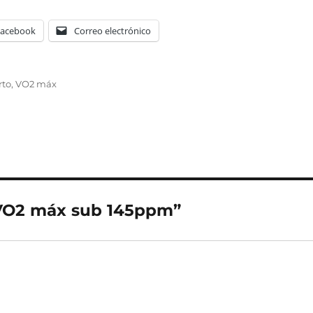
Facebook
Correo electrónico
quetas
rto
,
VO2 máx
 VO2 máx sub 145ppm”