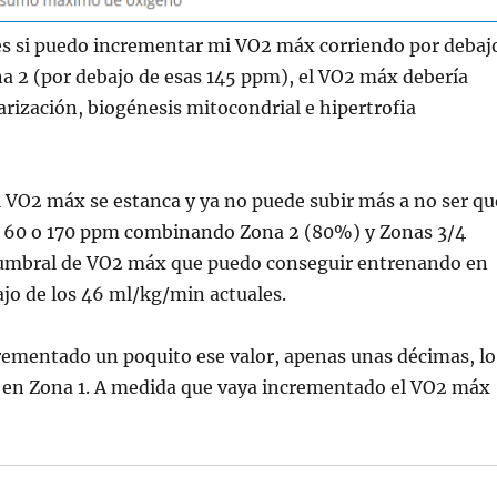
es si puedo incrementar mi VO2 máx corriendo por debaj
 2 (por debajo de esas 145 ppm), el VO2 máx debería
larización, biogénesis mitocondrial e hipertrofia
l VO2 máx se estanca y ya no puede subir más a no ser qu
a 60 o 170 ppm combinando Zona 2 (80%) y Zonas 3/4
i umbral de VO2 máx que puedo conseguir entrenando en
ajo de los 46 ml/kg/min actuales.
rementado un poquito ese valor, apenas unas décimas, lo
 en Zona 1. A medida que vaya incrementado el VO2 máx