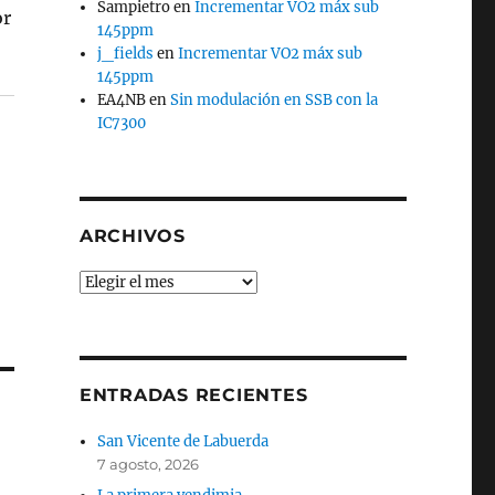
Sampietro
en
Incrementar VO2 máx sub
or
145ppm
j_fields
en
Incrementar VO2 máx sub
145ppm
EA4NB
en
Sin modulación en SSB con la
IC7300
ARCHIVOS
Archivos
ENTRADAS RECIENTES
San Vicente de Labuerda
7 agosto, 2026