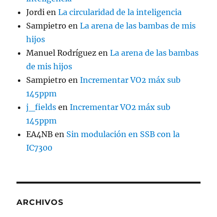
Jordi
en
La circularidad de la inteligencia
Sampietro
en
La arena de las bambas de mis
hijos
Manuel Rodríguez
en
La arena de las bambas
de mis hijos
Sampietro
en
Incrementar VO2 máx sub
145ppm
j_fields
en
Incrementar VO2 máx sub
145ppm
EA4NB
en
Sin modulación en SSB con la
IC7300
ARCHIVOS