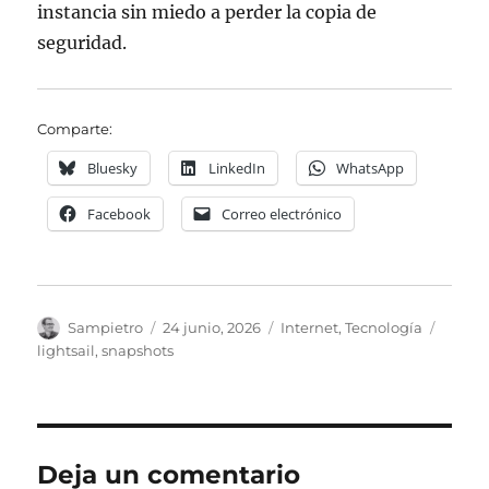
instancia sin miedo a perder la copia de
seguridad.
Comparte:
Bluesky
LinkedIn
WhatsApp
Facebook
Correo electrónico
Autor
Publicado
Categorías
Etique
Sampietro
24 junio, 2026
Internet
,
Tecnología
el
lightsail
,
snapshots
Deja un comentario