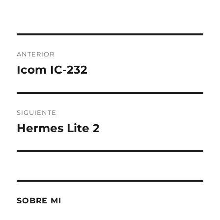
Navegación
ANTERIOR
de
Icom IC-232
Entrada
anterior:
entradas
SIGUIENTE
Hermes Lite 2
Entrada
siguiente:
SOBRE MI