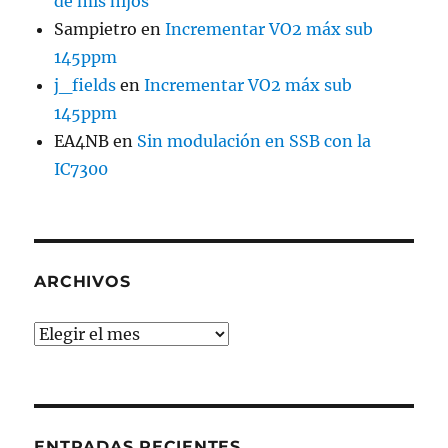
de mis hijos
Sampietro
en
Incrementar VO2 máx sub
145ppm
j_fields
en
Incrementar VO2 máx sub
145ppm
EA4NB
en
Sin modulación en SSB con la
IC7300
ARCHIVOS
Archivos
ENTRADAS RECIENTES