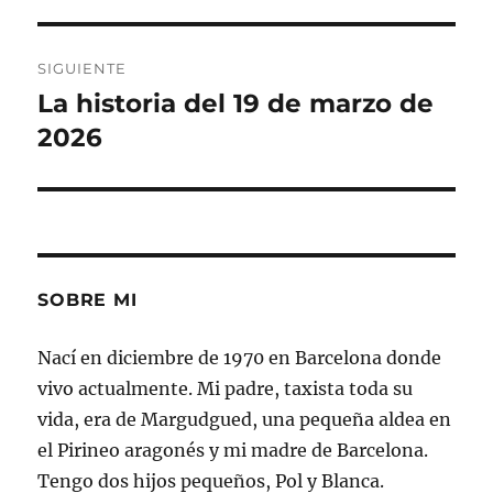
SIGUIENTE
La historia del 19 de marzo de
Entrada
siguiente:
2026
SOBRE MI
Nací en diciembre de 1970 en Barcelona donde
vivo actualmente. Mi padre, taxista toda su
vida, era de Margudgued, una pequeña aldea en
el Pirineo aragonés y mi madre de Barcelona.
Tengo dos hijos pequeños, Pol y Blanca.