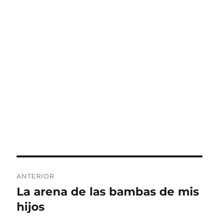
Navegación
ANTERIOR
de
La arena de las bambas de mis
Entrada
anterior:
hijos
entradas