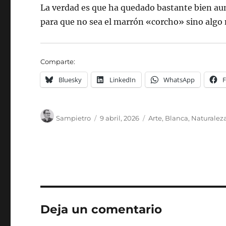
La verdad es que ha quedado bastante bien aun
para que no sea el marrón «corcho» sino algo
Comparte:
Bluesky
LinkedIn
WhatsApp
Autor
Publicado
Categorías
Sampietro
9 abril, 2026
Arte
,
Blanca
,
Naturalez
el
Deja un comentario