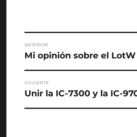
Navegación
ANTERIOR
de
Mi opinión sobre el LotW
Entrada
anterior:
entradas
SIGUIENTE
Unir la IC-7300 y la IC-97
Entrada
siguiente: