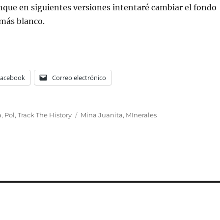
que en siguientes versiones intentaré cambiar el fondo
 más blanco.
Facebook
Correo electrónico
Etiquetas
a
,
Pol
,
Track The History
Mina Juanita
,
MInerales