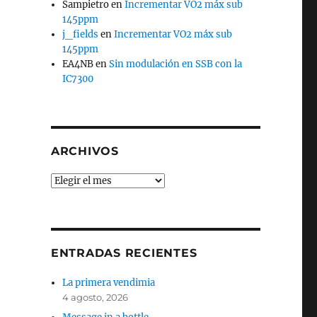
Sampietro
en
Incrementar VO2 máx sub
145ppm
j_fields
en
Incrementar VO2 máx sub
145ppm
EA4NB
en
Sin modulación en SSB con la
IC7300
ARCHIVOS
Archivos
ENTRADAS RECIENTES
La primera vendimia
4 agosto, 2026