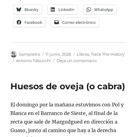
Bluesky
LinkedIn
WhatsApp
Facebook
Correo electrónico
Autor
Publicado
Categorías
Sampietro
11 junio, 2026
Libros
,
Track The History
el
Etiquetas
en
Antonio Tabucchi
Deja un comentario
Sostiene
Pereira
Huesos de oveja (o cabra)
El domingo por la mañana estuvimos con Pol y
Blanca en el Barranco de Sieste, al final de la
recta que sale de Margudgued en dirección a
Guaso, junto al camino que hay a la derecha