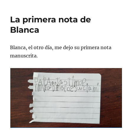
Huesos
de
oveja
La primera nota de
(o
cabra)
Blanca
Blanca, el otro día, me dejo su primera nota
manuscrita.