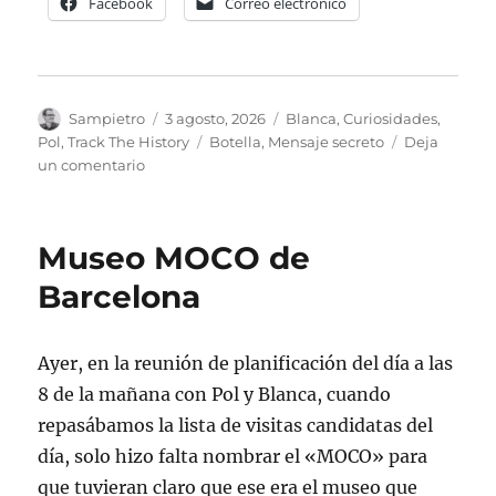
Facebook
Correo electrónico
Autor
Publicado
Categorías
Sampietro
3 agosto, 2026
Blanca
,
Curiosidades
,
el
Etiquetas
Pol
,
Track The History
Botella
,
Mensaje secreto
Deja
en
un comentario
Message
in
a
Museo MOCO de
bottle
Barcelona
Ayer, en la reunión de planificación del día a las
8 de la mañana con Pol y Blanca, cuando
repasábamos la lista de visitas candidatas del
día, solo hizo falta nombrar el «MOCO» para
que tuvieran claro que ese era el museo que