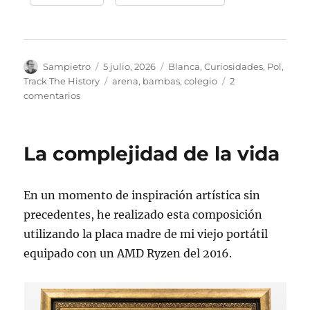
Autor
Publicado
Categorías
Sampietro
5 julio, 2026
Blanca
,
Curiosidades
,
Pol
,
el
Etiquetas
Track The History
arena
,
bambas
,
colegio
2
en
comentarios
La
arena
de
La complejidad de la vida
las
bambas
de
En un momento de inspiración artística sin
mis
hijos
precedentes, he realizado esta composición
utilizando la placa madre de mi viejo portátil
equipado con un AMD Ryzen del 2016.