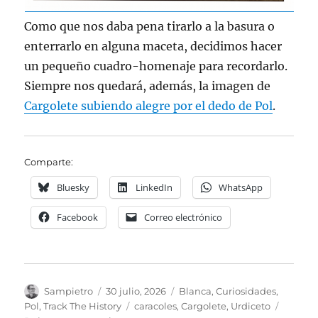
Como que nos daba pena tirarlo a la basura o
enterrarlo en alguna maceta, decidimos hacer
un pequeño cuadro-homenaje para recordarlo.
Siempre nos quedará, además, la imagen de
Cargolete subiendo alegre por el dedo de Pol
.
Comparte:
Bluesky
LinkedIn
WhatsApp
Facebook
Correo electrónico
Autor
Publicado
Categorías
Sampietro
30 julio, 2026
Blanca
,
Curiosidades
,
el
Etiquetas
Pol
,
Track The History
caracoles
,
Cargolete
,
Urdiceto