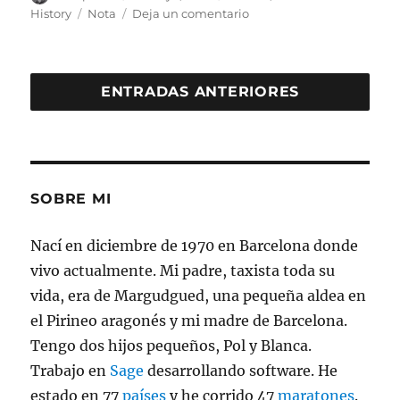
el
Etiquetas
en
History
Nota
Deja un comentario
La
primera
nota
de
ENTRADAS ANTERIORES
Blanca
SOBRE MI
Nací en diciembre de 1970 en Barcelona donde
vivo actualmente. Mi padre, taxista toda su
vida, era de Margudgued, una pequeña aldea en
el Pirineo aragonés y mi madre de Barcelona.
Tengo dos hijos pequeños, Pol y Blanca.
Trabajo en
Sage
desarrollando software. He
estado en 77
países
y he corrido 47
maratones
.