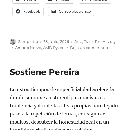
Facebook
Correo electrónico
Autor
Publicado
Categorías
Sampietro
28 junio, 2026
Arte
,
Track The History
el
Etiquetas
en
Amado Nervo
,
AMD Ryzen
Deja un comentario
La
complejida
de
Sostiene Pereira
la
vida
En estos tiempos de superficialidad acelerada
donde sumarse a estereotipos masivos es
tendencia y donde las ideas propias han dejado
paso a la repetición de lemas, consignas e
insultos, descubrir la honestidad real en un