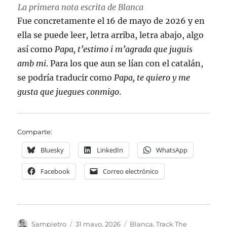
La primera nota escrita de Blanca
Fue concretamente el 16 de mayo de 2026 y en
ella se puede leer, letra arriba, letra abajo, algo
así como
Papa, t’estimo i m’agrada que juguis
amb mi
. Para los que aun se lían con el catalán,
se podría traducir como
Papa, te quiero y me
gusta que juegues conmigo
.
Comparte:
Bluesky
LinkedIn
WhatsApp
Facebook
Correo electrónico
Autor
Publicado
Categorías
Sampietro
31 mayo, 2026
Blanca
,
Track The