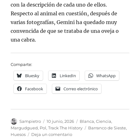
con la descripción de cada uno de ellos.
Respecto al animal en cuestión, después de
varias fotografías, Gemini ha quedado muy
convencida de que se trataba de una oveja o
una cabra.
Comparte:
Bluesky
LinkedIn
WhatsApp
Facebook
Correo electrónico
Autor
Publicado
Categorías
Sampietro
10 junio, 2026
Blanca
,
Ciencia
,
el
Etiquetas
Margudgued
,
Pol
,
Track The History
Barranco de Sieste
,
en
Huesos
Deja un comentario