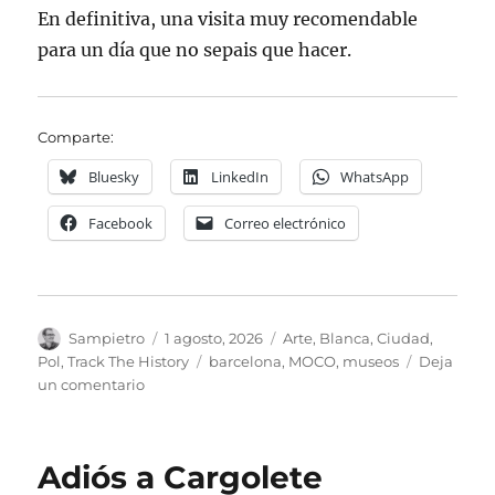
En definitiva, una visita muy recomendable
para un día que no sepais que hacer.
Comparte:
Bluesky
LinkedIn
WhatsApp
Facebook
Correo electrónico
Autor
Publicado
Categorías
Sampietro
1 agosto, 2026
Arte
,
Blanca
,
Ciudad
,
el
Etiquetas
Pol
,
Track The History
barcelona
,
MOCO
,
museos
Deja
en
un comentario
Museo
MOCO
de
Adiós a Cargolete
Barcelona