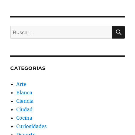
BU
Buscar
por:
CATEGORÍAS
Arte
Blanca
Ciencia
Ciudad
Cocina
Curiosidades
Deporte