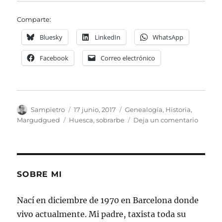
Comparte:
Bluesky
LinkedIn
WhatsApp
Facebook
Correo electrónico
Autor
Publicado
Categorías
Sampietro
17 junio, 2017
Genealogía
,
Historia
,
el
Etiquetas
en
Margudgued
Huesca
,
sobrarbe
Deja un comentario
Docum
históri
del
Sobrar
SOBRE MI
Nací en diciembre de 1970 en Barcelona donde
vivo actualmente. Mi padre, taxista toda su