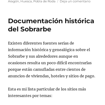
el
en
Aragón
,
Huesca
,
Pobla de Roda
Deja un comentario
Rin
de
la
Documentación histórica
Carrasca
del Sobrarbe
Existen diferentes fuentes serias de
información histórica y genealógica sobre el
Sobrarbe y sus alrededores aunque en
ocasiones resulta un poco difícil encontrarlas
porque están camufladas entre cientos de
anuncios de viviendas, hoteles y sitios de pago.
Esta es mi lista particular de los sitios más
interesantes por temas: