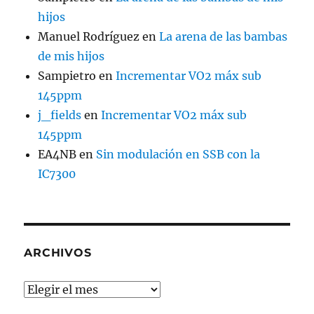
hijos
Manuel Rodríguez
en
La arena de las bambas
de mis hijos
Sampietro
en
Incrementar VO2 máx sub
145ppm
j_fields
en
Incrementar VO2 máx sub
145ppm
EA4NB
en
Sin modulación en SSB con la
IC7300
ARCHIVOS
Archivos