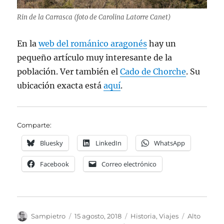
Rin de la Carrasca (foto de Carolina Latorre Canet)
En la
web del románico aragonés
hay un
pequeño artículo muy interesante de la
población. Ver también el
Cado de Chorche
. Su
ubicación exacta está
aquí
.
Comparte:
Bluesky
LinkedIn
WhatsApp
Facebook
Correo electrónico
Autor
Publicado
Categorías
Etiquetas
Sampietro
15 agosto, 2018
Historia
,
Viajes
Alto