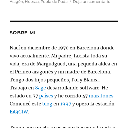
el
en
Aragón
,
Huesca
,
Pobla de Roda
Deja un comentario
Rin
de
la
Carrasca
SOBRE MI
Nací en diciembre de 1970 en Barcelona donde
vivo actualmente. Mi padre, taxista toda su
vida, era de Margudgued, una pequeña aldea en
el Pirineo aragonés y mi madre de Barcelona.
Tengo dos hijos pequeños, Pol y Blanca.
Trabajo en
Sage
desarrollando software. He
estado en 77
países
y he corrido 47
maratones
.
Comencé este
blog
en
1997
y opero la estación
EA3GIW
.
Tengo aun muchas cosas por hacer en la vida y