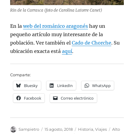
Rin de la Carrasca (foto de Carolina Latorre Canet)
En la
web del románico aragonés
hay un
pequeño artículo muy interesante de la
población. Ver también el
Cado de Chorche
. Su
ubicación exacta está
aquí
.
Comparte:
Bluesky
LinkedIn
WhatsApp
Facebook
Correo electrónico
Autor
Publicado
Categorías
Etiquetas
Sampietro
15 agosto, 2018
Historia
,
Viajes
Alto