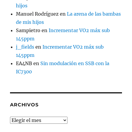
hijos
Manuel Rodríguez
en
La arena de las bambas
de mis hijos
Sampietro
en
Incrementar VO2 máx sub
145ppm
j_fields
en
Incrementar VO2 máx sub
145ppm
EA4NB
en
Sin modulación en SSB con la
IC7300
ARCHIVOS
Archivos