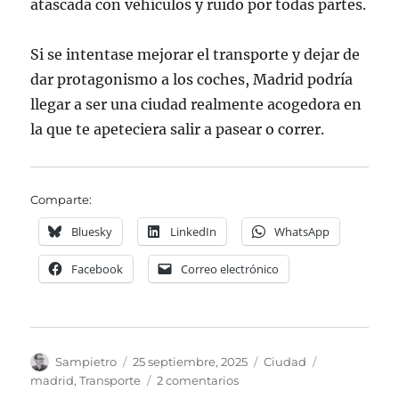
atascada con vehículos y ruido por todas partes.
Si se intentase mejorar el transporte y dejar de
dar protagonismo a los coches, Madrid podría
llegar a ser una ciudad realmente acogedora en
la que te apeteciera salir a pasear o correr.
Comparte:
Bluesky
LinkedIn
WhatsApp
Facebook
Correo electrónico
Autor
Publicado
Categorías
Etiquetas
Sampietro
25 septiembre, 2025
Ciudad
el
en
madrid
,
Transporte
2 comentarios
Madrid