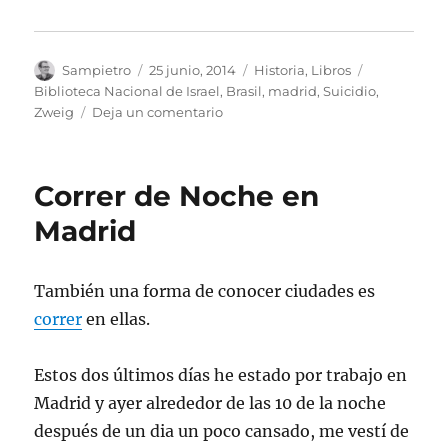
Autor
Publicado
Categorías
Etiquetas
Sampietro
25 junio, 2014
Historia
,
Libros
el
Biblioteca Nacional de Israel
,
Brasil
,
madrid
,
Suicidio
,
en
Zweig
Deja un comentario
El
último
día
Correr de Noche en
de
Stefan
Madrid
Zweig
También una forma de conocer ciudades es
correr
en ellas.
Estos dos últimos días he estado por trabajo en
Madrid y ayer alrededor de las 10 de la noche
después de un dia un poco cansado, me vestí de