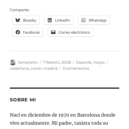
Comparte:
Bluesky
LinkedIn
WhatsApp
Facebook
Correo electrónico
Autor
Publicado
Categorías
Etiquetas
Sampietro
7 febrero, 2008
Deporte
,
Viajes
el
en
castellana
,
correr
,
madrid
3 comentarios
Correr
de
Noche
en
Madrid
SOBRE MI
Nací en diciembre de 1970 en Barcelona donde
vivo actualmente. Mi padre, taxista toda su