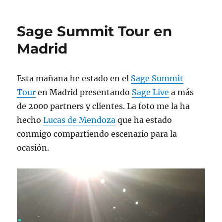
me
gusta
Sage Summit Tour en
(pese
al
Madrid
transporte)
Esta mañana he estado en el
Sage Summit
Tour
en Madrid presentando
Sage Live
a más
de 2000 partners y clientes. La foto me la ha
hecho
Lucas de Mendoza
que ha estado
conmigo compartiendo escenario para la
ocasión.