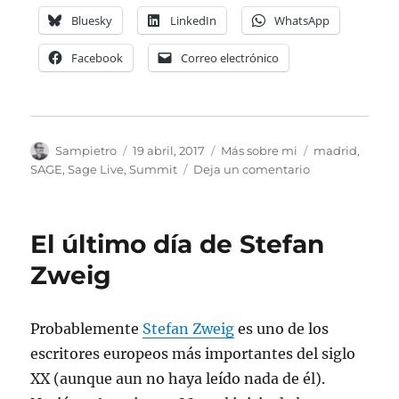
Bluesky
LinkedIn
WhatsApp
Facebook
Correo electrónico
Autor
Publicado
Categorías
Etiquetas
Sampietro
19 abril, 2017
Más sobre mi
madrid
,
el
en
SAGE
,
Sage Live
,
Summit
Deja un comentario
Sage
Summit
Tour
El último día de Stefan
en
Madrid
Zweig
Probablemente
Stefan Zweig
es uno de los
escritores europeos más importantes del siglo
XX (aunque aun no haya leído nada de él).