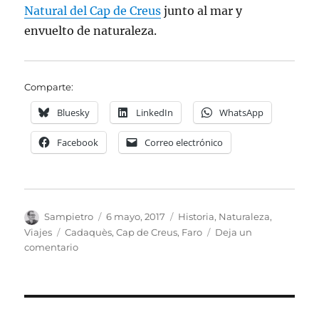
Natural del Cap de Creus
junto al mar y
envuelto de naturaleza.
Comparte:
Bluesky
LinkedIn
WhatsApp
Facebook
Correo electrónico
Autor
Publicado
Categorías
Sampietro
6 mayo, 2017
Historia
,
Naturaleza
,
el
Etiquetas
Viajes
Cadaquès
,
Cap de Creus
,
Faro
Deja un
en
comentario
El
Faro
del
Cap