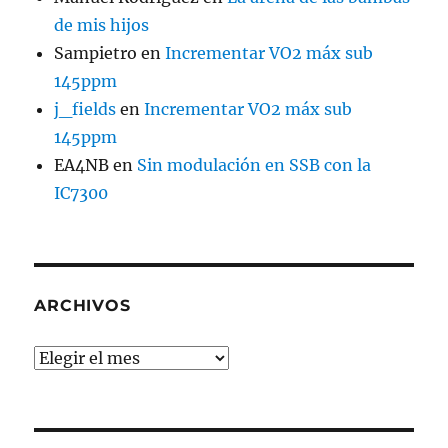
de mis hijos
Sampietro
en
Incrementar VO2 máx sub
145ppm
j_fields
en
Incrementar VO2 máx sub
145ppm
EA4NB
en
Sin modulación en SSB con la
IC7300
ARCHIVOS
Archivos