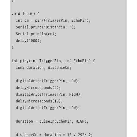
}

void loop() {

  int cm = ping(TriggerPin, EchoPin);

  Serial.print("Distancia: ");

  Serial.println(cm);

  delay(1000);

}

int ping(int TriggerPin, int EchoPin) {

  long duration, distanceCm;

  digitalWrite(TriggerPin, LOW); 

  delayMicroseconds(4);

  digitalWrite(TriggerPin, HIGH);

  delayMicroseconds(10);

  digitalWrite(TriggerPin, LOW);

  duration = pulseIn(EchoPin, HIGH);

  distanceCm = duration * 10 / 292/ 2;   