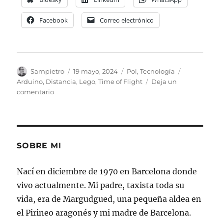
Facebook
Correo electrónico
Autor
Publicado
Categorías
Etiquetas
Sampietro
19 mayo, 2024
Pol
,
Tecnología
el
Arduino
,
Distancia
,
Lego
,
Time of Flight
Deja un
en
comentario
Medidor
de
distancia
laser
para
SOBRE MI
Lego
Nací en diciembre de 1970 en Barcelona donde
vivo actualmente. Mi padre, taxista toda su
vida, era de Margudgued, una pequeña aldea en
el Pirineo aragonés y mi madre de Barcelona.