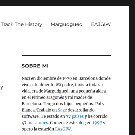
Track The History
Margudgued
EA3GIW
SOBRE MI
Nací en diciembre de 1970 en Barcelona donde
vivo actualmente. Mi padre, taxista toda su
 y
vida, era de Margudgued, una pequeña aldea
en el Pirineo aragonés y mi madre de
Barcelona. Tengo dos hijos pequeños, Pol y
Blanca. Trabajo en
Sage
desarrollando
software. He estado en 77
países
y he corrido
47
maratones
. Comencé este
blog
en
1997
y
opero la estación
EA3GIW
.