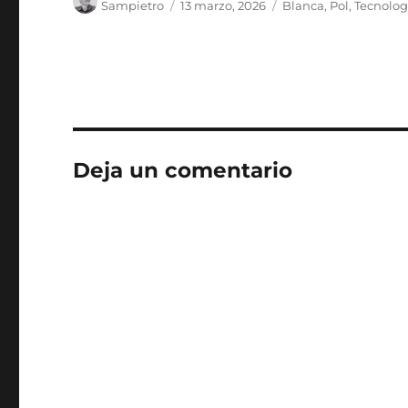
Sampietro
13 marzo, 2026
Blanca
,
Pol
,
Tecnolog
el
Deja un comentario