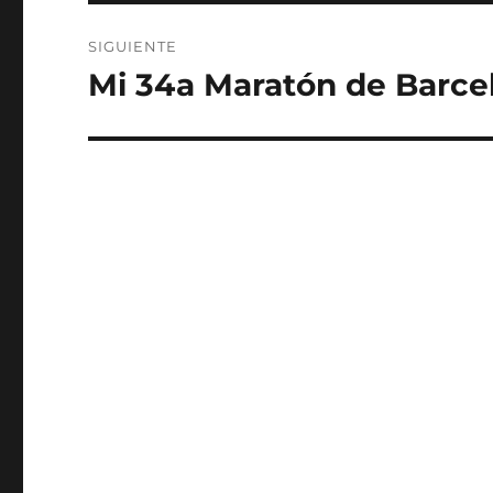
SIGUIENTE
Mi 34a Maratón de Barce
Entrada
siguiente: