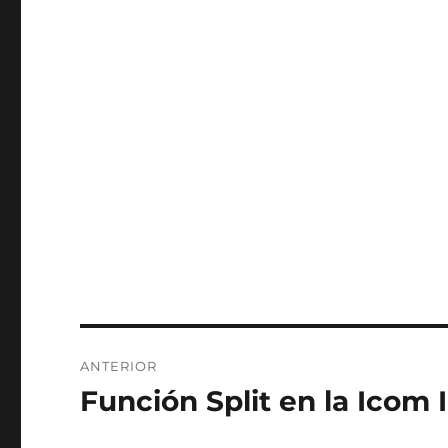
Navegación
ANTERIOR
de
Función Split en la Icom
Entrada
anterior:
entradas