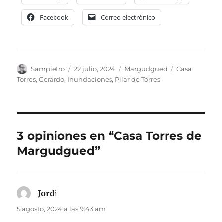
Facebook
Correo electrónico
Autor
Publicado
Categorías
Etiquetas
Sampietro
22 julio, 2024
Margudgued
Casa
el
Torres
,
Gerardo
,
Inundaciones
,
Pilar de Torres
3 opiniones en “Casa Torres de
Margudgued”
Jordi
dice:
5 agosto, 2024 a las 9:43 am