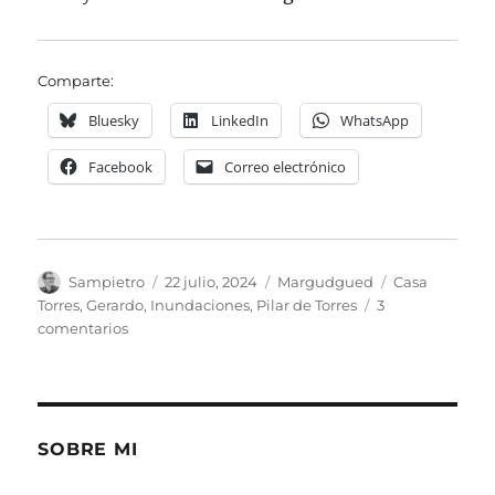
Comparte:
Bluesky
LinkedIn
WhatsApp
Facebook
Correo electrónico
Autor
Publicado
Categorías
Etiquetas
Sampietro
22 julio, 2024
Margudgued
Casa
el
Torres
,
Gerardo
,
Inundaciones
,
Pilar de Torres
3
en
comentarios
Casa
Torres
de
Margudgued
SOBRE MI