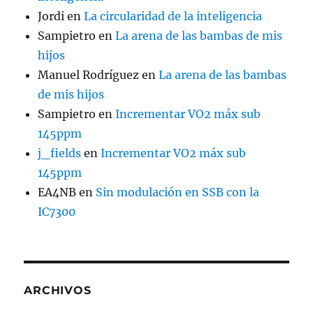
Jordi
en
La circularidad de la inteligencia
Sampietro
en
La arena de las bambas de mis
hijos
Manuel Rodríguez
en
La arena de las bambas
de mis hijos
Sampietro
en
Incrementar VO2 máx sub
145ppm
j_fields
en
Incrementar VO2 máx sub
145ppm
EA4NB
en
Sin modulación en SSB con la
IC7300
ARCHIVOS