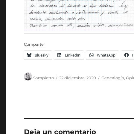
Comparte:
Bluesky
LinkedIn
WhatsApp
Autor
Publicado
Categorías
Sampietro
22 diciembre, 2020
Genealogía
,
Opi
el
Deja un comentario