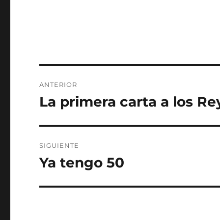
Navegación
ANTERIOR
de
La primera carta a los Re
Entrada
anterior:
entradas
SIGUIENTE
Ya tengo 50
Entrada
siguiente: