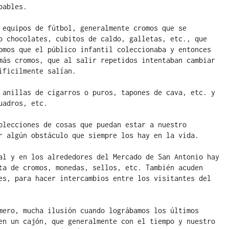
ables.

 equipos de fútbol, generalmente cromos que se 
o chocolates, cubitos de caldo, galletas, etc., que 
omos que el público infantil coleccionaba y entonces 
más cromos, que al salir repetidos intentaban cambiar 
ficilmente salían.

 anillas de cigarros o puros, tapones de cava, etc. y 
adros, etc.

olecciones de cosas que puedan estar a nuestro 
r algún obstáculo que siempre los hay en la vida.

al y en los alrededores del Mercado de San Antonio hay 
ta de cromos, monedas, sellos, etc. También acuden 
es, para hacer intercambios entre los visitantes del 
mero, mucha ilusión cuando lográbamos los últimos 
en un cajón, que generalmente con el tiempo y nuestro 