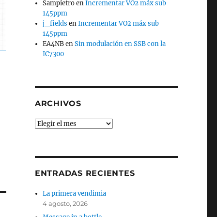
Sampietro
en
Incrementar VO2 máx sub
145ppm
j_fields
en
Incrementar VO2 máx sub
145ppm
EA4NB
en
Sin modulación en SSB con la
IC7300
ARCHIVOS
Archivos
ENTRADAS RECIENTES
La primera vendimia
4 agosto, 2026