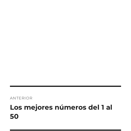
Navegación
ANTERIOR
de
Los mejores números del 1 al
Entrada
anterior:
50
entradas