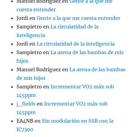
Manuel Rodríguez
en
Gente a la que me
cuesta entender
Jordi
en
Gente a la que me cuesta entender
Sampietro
en
La circularidad de la
inteligencia
Jordi
en
La circularidad de la inteligencia
Sampietro
en
La arena de las bambas de mis
hijos
Manuel Rodríguez
en
La arena de las bambas
de mis hijos
Sampietro
en
Incrementar VO2 máx sub
145ppm
j_fields
en
Incrementar VO2 máx sub
145ppm
EA4NB
en
Sin modulación en SSB con la
IC7300