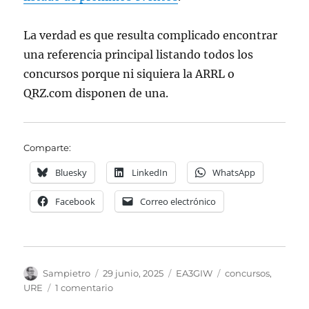
La verdad es que resulta complicado encontrar
una referencia principal listando todos los
concursos porque ni siquiera la ARRL o
QRZ.com disponen de una.
Comparte:
Bluesky
LinkedIn
WhatsApp
Facebook
Correo electrónico
Autor
Publicado
Categorías
Etiquetas
Sampietro
29 junio, 2025
EA3GIW
concursos
,
el
en
URE
1 comentario
Concursos