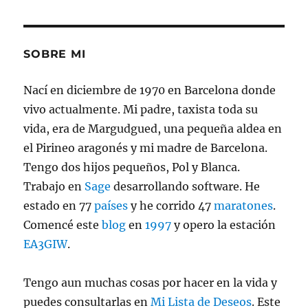
para
HF,
VHF
y
SOBRE MI
UHF
Nací en diciembre de 1970 en Barcelona donde
vivo actualmente. Mi padre, taxista toda su
vida, era de Margudgued, una pequeña aldea en
el Pirineo aragonés y mi madre de Barcelona.
Tengo dos hijos pequeños, Pol y Blanca.
Trabajo en
Sage
desarrollando software. He
estado en 77
países
y he corrido 47
maratones
.
Comencé este
blog
en
1997
y opero la estación
EA3GIW
.
Tengo aun muchas cosas por hacer en la vida y
puedes consultarlas en
Mi Lista de Deseos
. Este