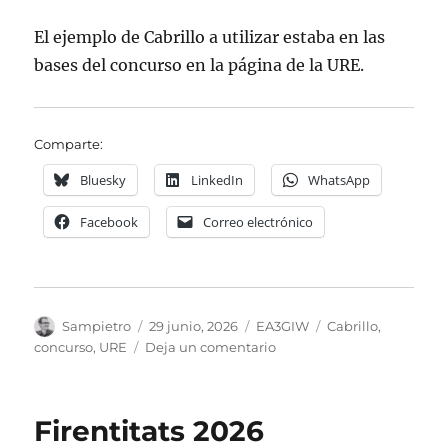
El ejemplo de Cabrillo a utilizar estaba en las
bases del concurso en la página de la URE.
Comparte:
Bluesky
LinkedIn
WhatsApp
Facebook
Correo electrónico
Autor
Publicado
Categorías
Etiquetas
Sampietro
29 junio, 2026
EA3GIW
Cabrillo
,
el
en
concurso
,
URE
Deja un comentario
Exportando
a
Cabrillo
Firentitats 2026
con