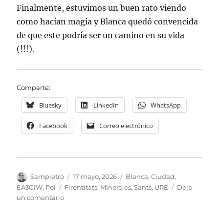
Finalmente, estuvimos un buen rato viendo
como hacían magia y Blanca quedó convencida
de que este podría ser un camino en su vida
(!!!).
Comparte:
Bluesky
LinkedIn
WhatsApp
Facebook
Correo electrónico
Autor
Publicado
Categorías
Sampietro
17 mayo, 2026
Blanca
,
Ciudad
,
el
Etiquetas
EA3GIW
,
Pol
Firentitats
,
MInerales
,
Sants
,
URE
Deja
en
un comentario
Firentitats
2026