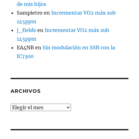
de mis hijos
Sampietro
en
Incrementar VO2 máx sub
145ppm
j_fields
en
Incrementar VO2 máx sub
145ppm
EA4NB
en
Sin modulación en SSB con la
IC7300
ARCHIVOS
Archivos