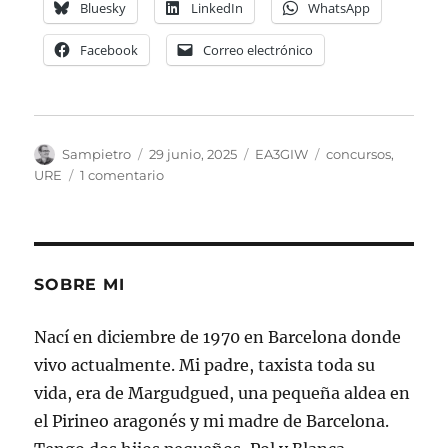
Bluesky
LinkedIn
WhatsApp
Facebook
Correo electrónico
Autor
Publicado
Categorías
Etiquetas
Sampietro
29 junio, 2025
EA3GIW
concursos
,
el
en
URE
1 comentario
Concursos
para
HF,
VHF
y
SOBRE MI
UHF
Nací en diciembre de 1970 en Barcelona donde
vivo actualmente. Mi padre, taxista toda su
vida, era de Margudgued, una pequeña aldea en
el Pirineo aragonés y mi madre de Barcelona.