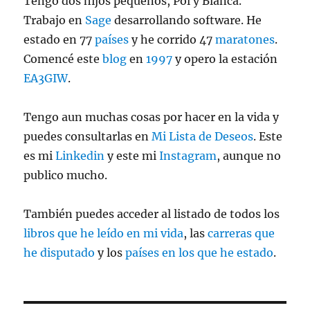
Tengo dos hijos pequeños, Pol y Blanca.
Trabajo en
Sage
desarrollando software. He
estado en 77
países
y he corrido 47
maratones
.
Comencé este
blog
en
1997
y opero la estación
EA3GIW
.
Tengo aun muchas cosas por hacer en la vida y
puedes consultarlas en
Mi Lista de Deseos
. Este
es mi
Linkedin
y este mi
Instagram
, aunque no
publico mucho.
También puedes acceder al listado de todos los
libros que he leído en mi vida
, las
carreras que
he disputado
y los
países en los que he estado
.