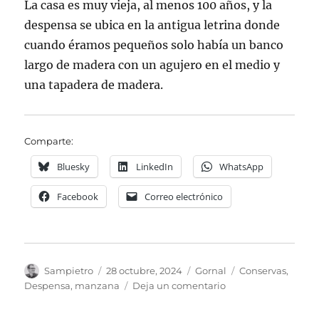
La casa es muy vieja, al menos 100 años, y la
despensa se ubica en la antigua letrina donde
cuando éramos pequeños solo había un banco
largo de madera con un agujero en el medio y
una tapadera de madera.
Comparte:
Bluesky
LinkedIn
WhatsApp
Facebook
Correo electrónico
Autor
Publicado
Categorías
Etiquetas
Sampietro
28 octubre, 2024
Gornal
Conservas
,
el
en
Despensa
,
manzana
Deja un comentario
La
despensa