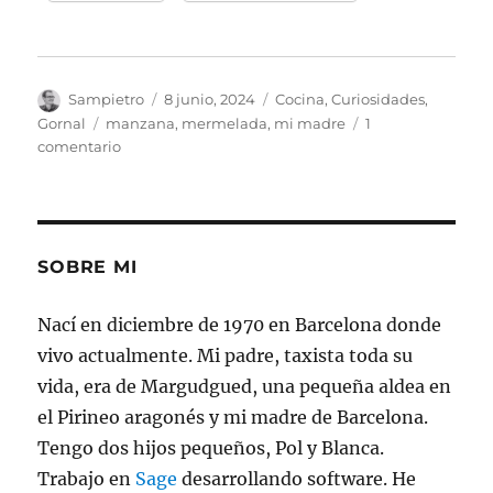
Autor
Publicado
Categorías
Sampietro
8 junio, 2024
Cocina
,
Curiosidades
,
el
Etiquetas
Gornal
manzana
,
mermelada
,
mi madre
1
en
comentario
La
mermelada
de
mi
madre
SOBRE MI
de
2013
Nací en diciembre de 1970 en Barcelona donde
vivo actualmente. Mi padre, taxista toda su
vida, era de Margudgued, una pequeña aldea en
el Pirineo aragonés y mi madre de Barcelona.
Tengo dos hijos pequeños, Pol y Blanca.
Trabajo en
Sage
desarrollando software. He