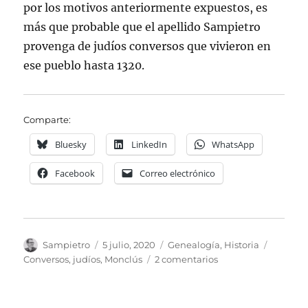
por los motivos anteriormente expuestos, es
más que probable que el apellido Sampietro
provenga de judíos conversos que vivieron en
ese pueblo hasta 1320.
Comparte:
Bluesky
LinkedIn
WhatsApp
Facebook
Correo electrónico
Autor
Publicado
Categorías
Etiquet
Sampietro
5 julio, 2020
Genealogía
,
Historia
el
en
Conversos
,
judíos
,
Monclús
2 comentarios
Los
judíos
y