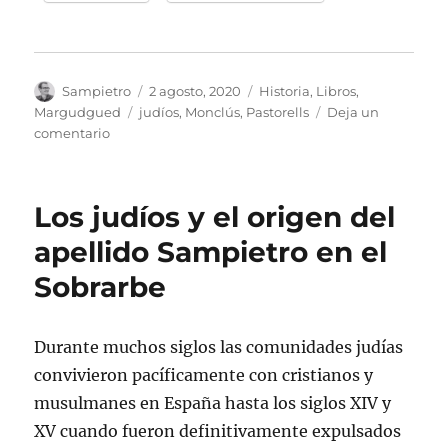
Autor
Publicado
Categorías
Sampietro
2 agosto, 2020
Historia
,
Libros
,
el
Etiquetas
Margudgued
judíos
,
Monclús
,
Pastorells
Deja un
en
comentario
Fam
i
Fe
Los judíos y el origen del
apellido Sampietro en el
Sobrarbe
Durante muchos siglos las comunidades judías
convivieron pacíficamente con cristianos y
musulmanes en España hasta los siglos XIV y
XV cuando fueron definitivamente expulsados