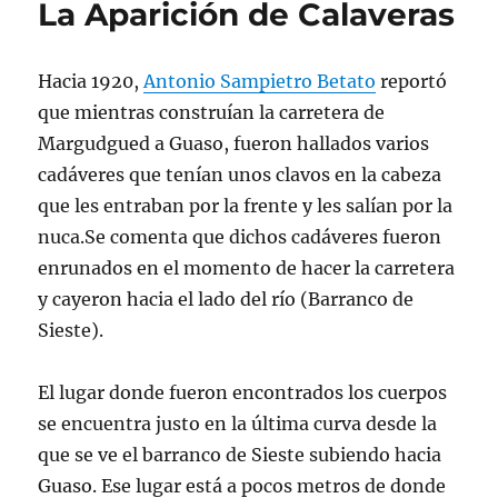
La Aparición de Calaveras
el
origen
del
Hacia 1920,
Antonio Sampietro Betato
reportó
apellido
Sampietro
que mientras construían la carretera de
en
Margudgued a Guaso, fueron hallados varios
el
cadáveres que tenían unos clavos en la cabeza
Sobrarbe
que les entraban por la frente y les salían por la
nuca.Se comenta que dichos cadáveres fueron
enrunados en el momento de hacer la carretera
y cayeron hacia el lado del río (Barranco de
Sieste).
El lugar donde fueron encontrados los cuerpos
se encuentra justo en la última curva desde la
que se ve el barranco de Sieste subiendo hacia
Guaso. Ese lugar está a pocos metros de donde