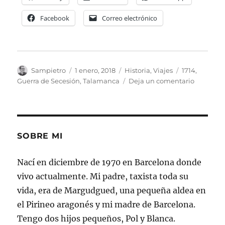
Facebook
Correo electrónico
Autor
Publicado
Categorías
Etiquetas
Sampietro
1 enero, 2018
Historia
,
Viajes
1714
,
el
en
Guerra de Secesión
,
Talamanca
Deja un comentario
Talamanc
La
última
batalla
ganada
SOBRE MI
Nací en diciembre de 1970 en Barcelona donde
vivo actualmente. Mi padre, taxista toda su
vida, era de Margudgued, una pequeña aldea en
el Pirineo aragonés y mi madre de Barcelona.
Tengo dos hijos pequeños, Pol y Blanca.