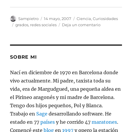
Autor
Publicado
Categorías
Sampietro
14 mayo, 2007
Ciencia
,
Curiosidades
el
Etiquetas
en
grados
,
redes sociales
Deja un comentario
6
Grados
de
Separación
SOBRE MI
Nací en diciembre de 1970 en Barcelona donde
vivo actualmente. Mi padre, taxista toda su
vida, era de Margudgued, una pequeña aldea en
el Pirineo aragonés y mi madre de Barcelona.
Tengo dos hijos pequeños, Pol y Blanca.
Trabajo en
Sage
desarrollando software. He
estado en 77
países
y he corrido 47
maratones
.
Comencé este
blog
en
1997
y opero la estación