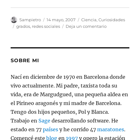
Autor
Publicado
Categorías
Sampietro
14 mayo, 2007
Ciencia
,
Curiosidades
el
Etiquetas
en
grados
,
redes sociales
Deja un comentario
6
Grados
de
Separación
SOBRE MI
Nací en diciembre de 1970 en Barcelona donde
vivo actualmente. Mi padre, taxista toda su
vida, era de Margudgued, una pequeña aldea en
el Pirineo aragonés y mi madre de Barcelona.
Tengo dos hijos pequeños, Pol y Blanca.
Trabajo en
Sage
desarrollando software. He
estado en 77
países
y he corrido 47
maratones
.
Comencé este
blog
en
1997
y opero la estación