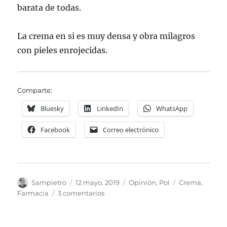
barata de todas.
La crema en si es muy densa y obra milagros
con pieles enrojecidas.
Comparte:
Bluesky
LinkedIn
WhatsApp
Facebook
Correo electrónico
Autor
Publicado
Categorías
Etiquetas
Sampietro
12 mayo, 2019
Opinión
,
Pol
Crema
,
el
en
Farmacia
3 comentarios
La
mejor
crema