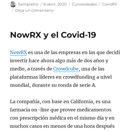
Autor
Publicado
Categorías
Etiquetas
Sampietro
6 abril, 2020
Curiosidades
Covid19
el
en
Deja un comentario
Planes
para
después
NowRX y el Covid-19
del
COVID-
19
NowRX
es una de las empresas en las que decidí
invertir hace ahora algo más de dos años y
medio, a través de
Crowdcube
, una de las
plataformas líderes en crowdfunding a nivel
mundial, durante su ronda de serie A.
La compañía, con base en California, es una
farmacia on-line que provee medicamentos
con prescripción médica en el mismo día y en
muchos casos en menos de una hora después