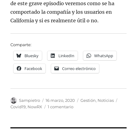
de este grave episodio veremos como se ha
comportado la compañía y los usuarios en
California y si es realmente útil o no.
Comparte:
Bluesky
LinkedIn
WhatsApp
Facebook
Correo electrónico
Autor
Publicado
Categorías
Etiqueta
Sampietro
16 marzo, 2020
Gestión
,
Noticias
el
en
Covid19
,
NowRX
1 comentario
NowRX
y
el
Covid-