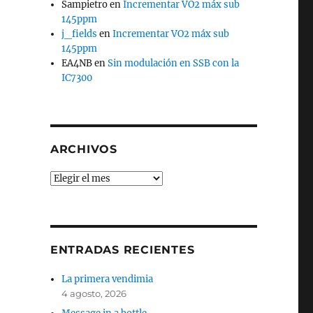
Sampietro
en
Incrementar VO2 máx sub
145ppm
j_fields
en
Incrementar VO2 máx sub
145ppm
EA4NB
en
Sin modulación en SSB con la
IC7300
ARCHIVOS
Archivos
ENTRADAS RECIENTES
La primera vendimia
4 agosto, 2026