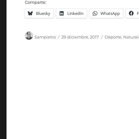
Comparte:
Bluesky
LinkedIn
WhatsApp
Autor
Publicado
Categorías
Sampietro
29 diciembre, 2017
Deporte
,
Natural
el