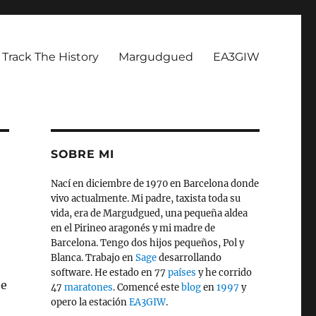
Track The History
Margudgued
EA3GIW
SOBRE MI
Nací en diciembre de 1970 en Barcelona donde
vivo actualmente. Mi padre, taxista toda su
vida, era de Margudgued, una pequeña aldea
en el Pirineo aragonés y mi madre de
Barcelona. Tengo dos hijos pequeños, Pol y
Blanca. Trabajo en
Sage
desarrollando
software. He estado en 77
países
y he corrido
te
47
maratones
. Comencé este
blog
en
1997
y
opero la estación
EA3GIW
.