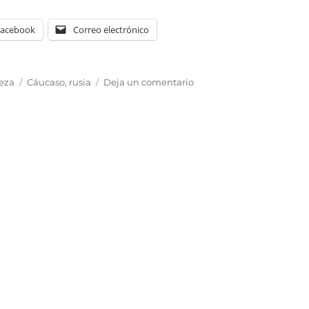
Facebook
Correo electrónico
Etiquetas
en
eza
Cáucaso
,
rusia
Deja un comentario
El
pico
más
alto
de
Europa:
Elbrús