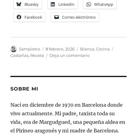
Bluesky
LinkedIn
WhatsApp
Facebook
Correo electrónico
Autor
Publicado
Categorías
Etiquetas
Sampietro
8 febrero, 2026
Blanca
,
Cocina
el
en
Castañas
,
Receta
Deja un comentario
Lomo
Papablanca
con
Castañas
SOBRE MI
Nací en diciembre de 1970 en Barcelona donde
vivo actualmente. Mi padre, taxista toda su
vida, era de Margudgued, una pequeña aldea en
el Pirineo aragonés y mi madre de Barcelona.