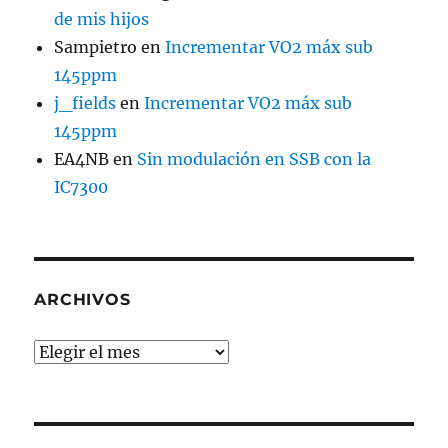
de mis hijos
Sampietro
en
Incrementar VO2 máx sub
145ppm
j_fields
en
Incrementar VO2 máx sub
145ppm
EA4NB
en
Sin modulación en SSB con la
IC7300
ARCHIVOS
Archivos