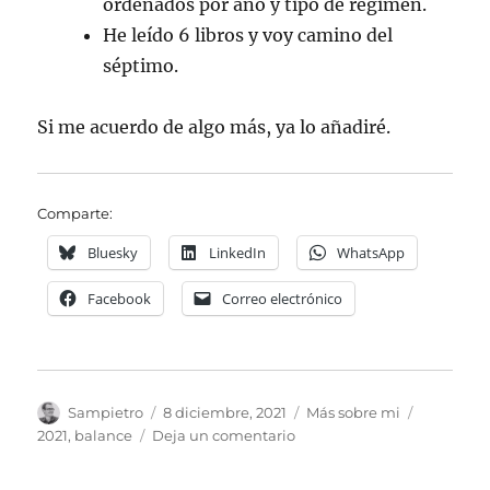
ordenados por año y tipo de régimen.
He leído 6 libros y voy camino del
séptimo.
Si me acuerdo de algo más, ya lo añadiré.
Comparte:
Bluesky
LinkedIn
WhatsApp
Facebook
Correo electrónico
Autor
Publicado
Categorías
Etiquetas
Sampietro
8 diciembre, 2021
Más sobre mi
el
en
2021
,
balance
Deja un comentario
El
Balance