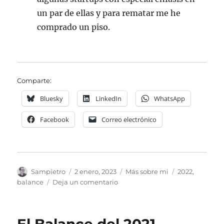
un par de ellas y para rematar me he
comprado un piso.
Comparte:
Bluesky
LinkedIn
WhatsApp
Facebook
Correo electrónico
Autor
Publicado
Categorías
Etiquetas
Sampietro
2 enero, 2023
Más sobre mi
2022
,
el
en
balance
Deja un comentario
El
balance
del
2022