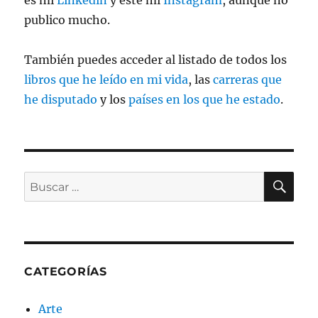
es mi
Linkedin
y este mi
Instagram
, aunque no
publico mucho.
También puedes acceder al listado de todos los
libros que he leído en mi vida
, las
carreras que
he disputado
y los
países en los que he estado
.
BU
Buscar
por:
CATEGORÍAS
Arte