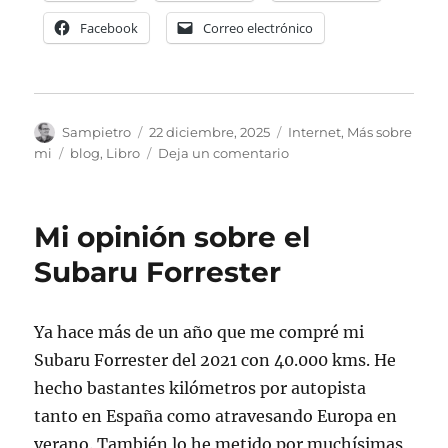
Facebook
Correo electrónico
Autor
Publicado
Categorías
Sampietro
22 diciembre, 2025
Internet
,
Más sobre
el
Etiquetas
en
mi
blog
,
Libro
Deja un comentario
PixxiBook
Mi opinión sobre el
Subaru Forrester
Ya hace más de un año que me compré mi
Subaru Forrester del 2021 con 40.000 kms. He
hecho bastantes kilómetros por autopista
tanto en España como atravesando Europa en
verano. También lo he metido por muchísimas