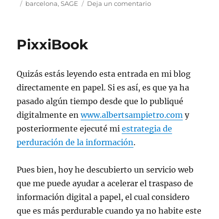
el
Etiquetas
en
barcelona
,
SAGE
Deja un comentario
Sage
estrena
oficina
PixxiBook
en
Barcelona
Quizás estás leyendo esta entrada en mi blog
directamente en papel. Si es así, es que ya ha
pasado algún tiempo desde que lo publiqué
digitalmente en
www.albertsampietro.com
y
posteriormente ejecuté mi
estrategia de
perduración de la información
.
Pues bien, hoy he descubierto un servicio web
que me puede ayudar a acelerar el traspaso de
información digital a papel, el cual considero
que es más perdurable cuando ya no habite este