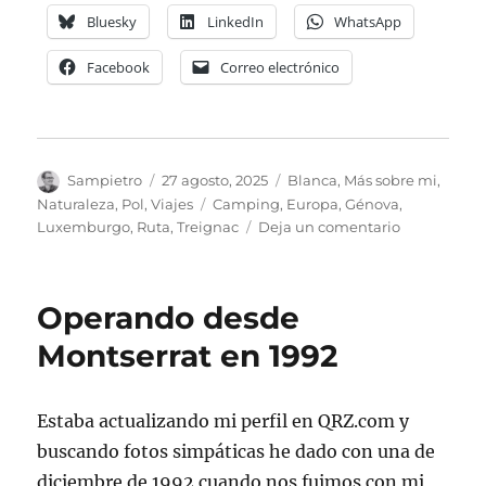
Bluesky
LinkedIn
WhatsApp
Facebook
Correo electrónico
Autor
Publicado
Categorías
Sampietro
27 agosto, 2025
Blanca
,
Más sobre mi
,
el
Etiquetas
Naturaleza
,
Pol
,
Viajes
Camping
,
Europa
,
Génova
,
en
Luxemburgo
,
Ruta
,
Treignac
Deja un comentario
De
ruta
por
Operando desde
Europa
Montserrat en 1992
Estaba actualizando mi perfil en QRZ.com y
buscando fotos simpáticas he dado con una de
diciembre de 1992 cuando nos fuimos con mi