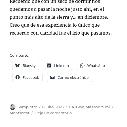
Recuerdo que con un saco de dormir nos
quedamos a pasar la noche justo ahí, en el
punto más alto de la sierra y… en diciembre.
Creo que de esa experiencia lo único que
recuerdo con claridad fue el frio que pasamos.
Comparte:
Bluesky
LinkedIn
WhatsApp
Facebook
Correo electrónico
Autor
Publicado
Categorías
Etique
Sampietro
6 julio, 2025
EA3GIW
,
Más sobre mi
el
en
Montserrat
Deja un comentario
Operando
desde