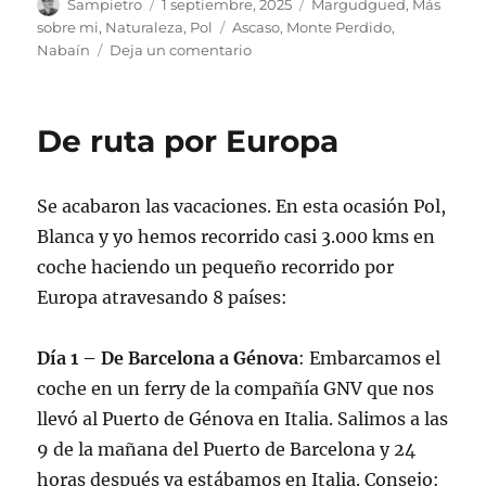
Autor
Publicado
Categorías
Sampietro
1 septiembre, 2025
Margudgued
,
Más
el
Etiquetas
sobre mi
,
Naturaleza
,
Pol
Ascaso
,
Monte Perdido
,
en
Nabaín
Deja un comentario
En
Nabaín
con
De ruta por Europa
Pol
Se acabaron las vacaciones. En esta ocasión Pol,
Blanca y yo hemos recorrido casi 3.000 kms en
coche haciendo un pequeño recorrido por
Europa atravesando 8 países:
Día 1 – De Barcelona a Génova
: Embarcamos el
coche en un ferry de la compañía GNV que nos
llevó al Puerto de Génova en Italia. Salimos a las
9 de la mañana del Puerto de Barcelona y 24
horas después ya estábamos en Italia. Consejo: