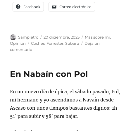
Facebook
Correo electrónico
Autor
Publicado
Categorías
Sampietro
20 diciembre, 2025
Más sobre mi
,
el
Etiquetas
Opinión
Coches
,
Forrester
,
Subaru
Deja un
en
comentario
Mi
opinión
sobre
En Nabaín con Pol
el
Subaru
Forrester
En un nuevo día de épica, el sábado pasado, Pol,
mi hermano y yo ascendimos a Navaín desde
Ascaso con unos tiempos bastantes dignos: 1h
51′ para subir y 58′ para bajar.