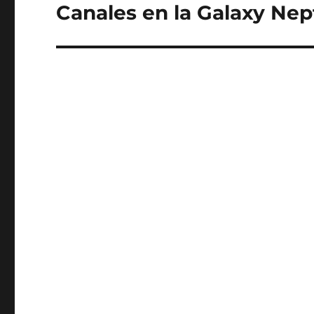
Canales en la Galaxy Ne
Entrada
siguiente: