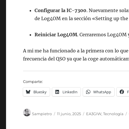
Configurar la IC-7300
. Nuevamente sola
de Log4OM en la sección «Setting up the
Reiniciar Log4OM
. Cerraremos Log4OM y 
A mi me ha funcionado a la primera con lo qu
frecuencia del QSO ya que la coge automáticam
Comparte:
Bluesky
LinkedIn
WhatsApp
Autor
Publicado
Categorías
Sampietro
11 junio, 2025
EA3GIW
,
Tecnología
el