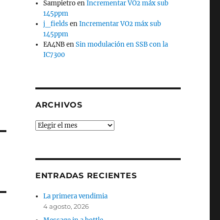
Sampietro
en
Incrementar VO2 máx sub
145ppm
j_fields
en
Incrementar VO2 máx sub
145ppm
EA4NB
en
Sin modulación en SSB con la
IC7300
ARCHIVOS
Archivos
ENTRADAS RECIENTES
La primera vendimia
4 agosto, 2026