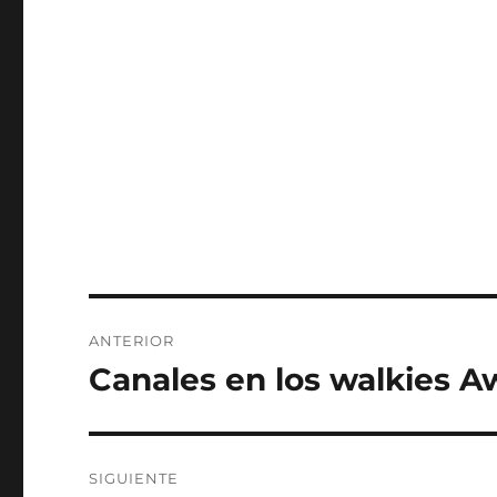
Navegación
ANTERIOR
de
Canales en los walkies A
Entrada
anterior:
entradas
SIGUIENTE