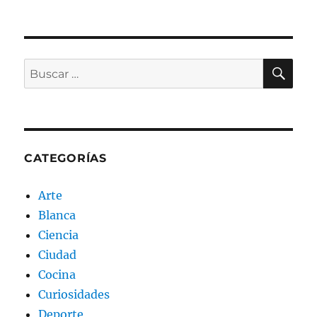
BU
Buscar
por:
CATEGORÍAS
Arte
Blanca
Ciencia
Ciudad
Cocina
Curiosidades
Deporte