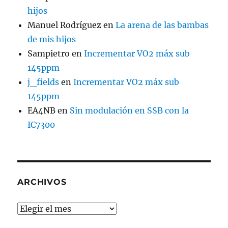
hijos
Manuel Rodríguez
en
La arena de las bambas
de mis hijos
Sampietro
en
Incrementar VO2 máx sub
145ppm
j_fields
en
Incrementar VO2 máx sub
145ppm
EA4NB
en
Sin modulación en SSB con la
IC7300
ARCHIVOS
Archivos