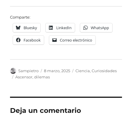
Comparte:
Bluesky
LinkedIn
WhatsApp
Facebook
Correo electrónico
Autor
Publicado
Categorías
Sampietro
8 marzo, 2025
Ciencia
,
Curiosidades
el
Etiquetas
Ascensor
,
dilemas
Deja un comentario