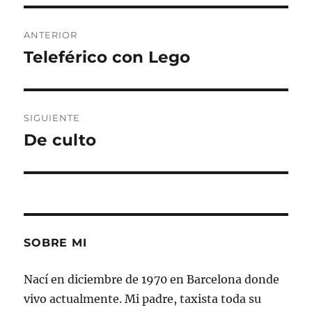
Navegación
ANTERIOR
de
Teleférico con Lego
Entrada
anterior:
entradas
SIGUIENTE
De culto
Entrada
siguiente:
SOBRE MI
Nací en diciembre de 1970 en Barcelona donde
vivo actualmente. Mi padre, taxista toda su