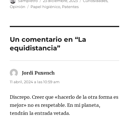
Autor
Publicado
Categorías
Sampietro
23 diciembre, 2023
Curiosidades
,
el
Etiquetas
Opinión
Papel higiénico
,
Patentes
Un comentario en “La
equidistancia”
Jordi Puxench
dice:
11 abril, 2024 a las 10:59 am
Discrepo. Creer que «hacerlo de la otra forma es
mejor» no es respetable. En mi planeta,
tendrán la entrada vetada.