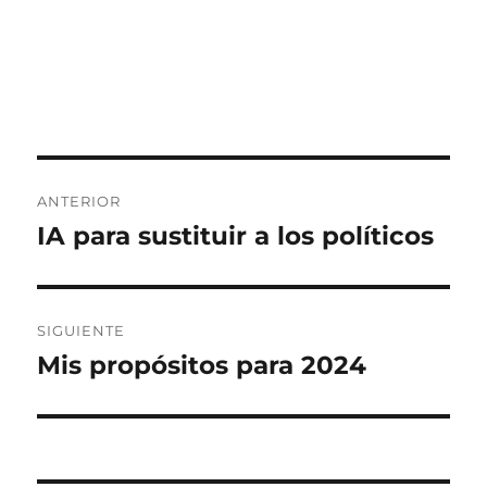
Navegación
ANTERIOR
de
IA para sustituir a los políticos
Entrada
anterior:
entradas
SIGUIENTE
Mis propósitos para 2024
Entrada
siguiente: