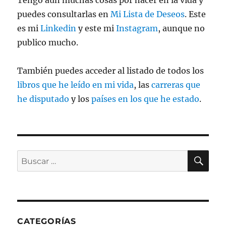
Tengo aun muchas cosas por hacer en la vida y
puedes consultarlas en
Mi Lista de Deseos
. Este
es mi
Linkedin
y este mi
Instagram
, aunque no
publico mucho.
También puedes acceder al listado de todos los
libros que he leído en mi vida
, las
carreras que
he disputado
y los
países en los que he estado
.
BU
Buscar
por:
CATEGORÍAS