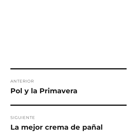
Navegación
ANTERIOR
de
Pol y la Primavera
Entrada
anterior:
entradas
SIGUIENTE
La mejor crema de pañal
Entrada
siguiente: