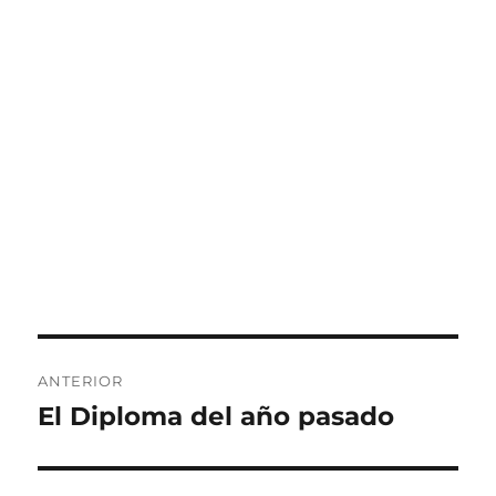
Navegación
ANTERIOR
de
El Diploma del año pasado
Entrada
anterior:
entradas