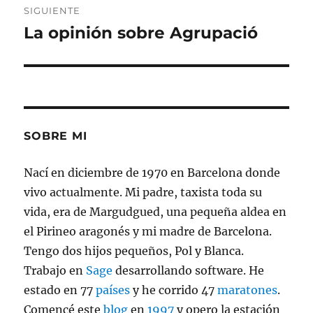
SIGUIENTE
La opinión sobre Agrupació
Entrada
siguiente:
SOBRE MI
Nací en diciembre de 1970 en Barcelona donde
vivo actualmente. Mi padre, taxista toda su
vida, era de Margudgued, una pequeña aldea en
el Pirineo aragonés y mi madre de Barcelona.
Tengo dos hijos pequeños, Pol y Blanca.
Trabajo en
Sage
desarrollando software. He
estado en 77
países
y he corrido 47
maratones
.
Comencé este
blog
en
1997
y opero la estación