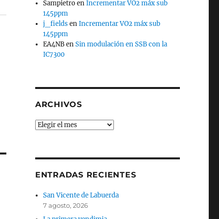
Sampietro
en
Incrementar VO2 máx sub
145ppm
j_fields
en
Incrementar VO2 máx sub
145ppm
EA4NB
en
Sin modulación en SSB con la
IC7300
ARCHIVOS
Archivos
ENTRADAS RECIENTES
San Vicente de Labuerda
7 agosto, 2026