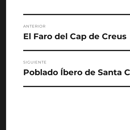
Navegación
ANTERIOR
de
El Faro del Cap de Creus
Entrada
anterior:
entradas
SIGUIENTE
Poblado Íbero de Santa 
Entrada
siguiente: