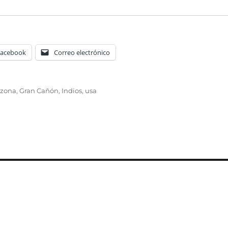
Facebook
Correo electrónico
iquetas
izona
,
Gran Cañón
,
Indios
,
usa