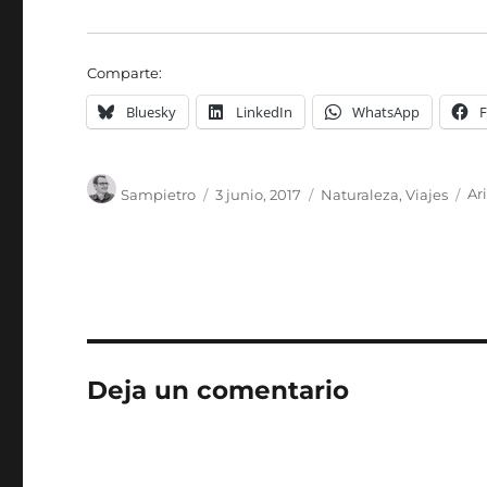
Comparte:
Bluesky
LinkedIn
WhatsApp
Autor
Publicado
Categorías
Et
Sampietro
3 junio, 2017
Naturaleza
,
Viajes
Ar
el
Deja un comentario