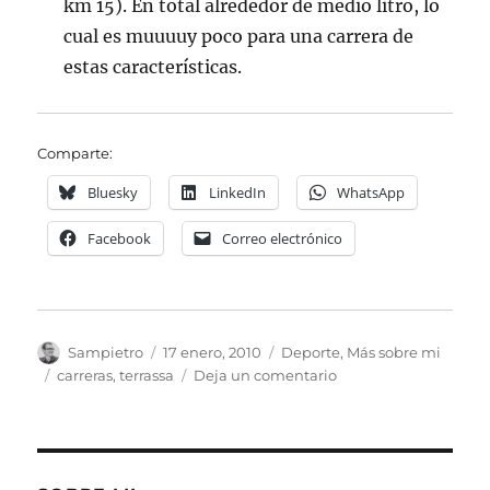
km 15). En total alrededor de medio litro, lo
cual es muuuuy poco para una carrera de
estas características.
Comparte:
Bluesky
LinkedIn
WhatsApp
Facebook
Correo electrónico
Autor
Publicado
Categorías
Sampietro
17 enero, 2010
Deporte
,
Más sobre mi
el
Etiquetas
en
carreras
,
terrassa
Deja un comentario
Media
Maratón
de
Terrassa