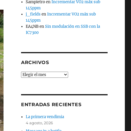
Sampietro
en
Incrementar VO2 máx sub
145ppm
j_fields
en
Incrementar VO2 máx sub
145ppm
EA4NB
en
Sin modulación en SSB con la
IC7300
ARCHIVOS
Archivos
ENTRADAS RECIENTES
La primera vendimia
4 agosto, 2026