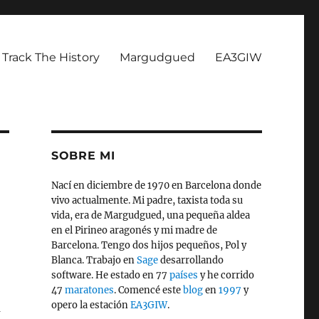
Track The History
Margudgued
EA3GIW
SOBRE MI
Nací en diciembre de 1970 en Barcelona donde
vivo actualmente. Mi padre, taxista toda su
vida, era de Margudgued, una pequeña aldea
en el Pirineo aragonés y mi madre de
Barcelona. Tengo dos hijos pequeños, Pol y
Blanca. Trabajo en
Sage
desarrollando
software. He estado en 77
países
y he corrido
47
maratones
. Comencé este
blog
en
1997
y
opero la estación
EA3GIW
.
a