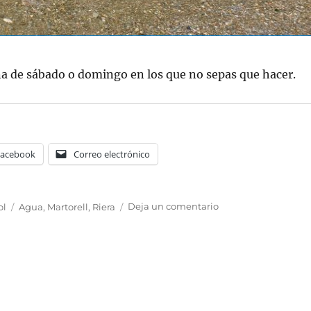
a de sábado o domingo en los que no sepas que hacer.
Facebook
Correo electrónico
Etiquetas
en
ol
Agua
,
Martorell
,
Riera
Deja un comentario
Riera
del
Morral
del
Molí