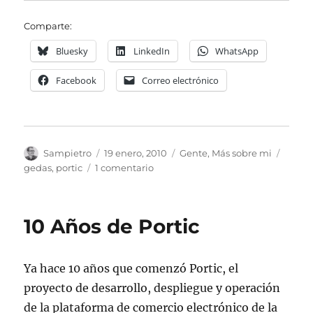
Comparte:
Bluesky
LinkedIn
WhatsApp
Facebook
Correo electrónico
Autor
Publicado
Categorías
Etiqu
Sampietro
19 enero, 2010
Gente
,
Más sobre mi
el
en
gedas
,
portic
1 comentario
Cosas
que
salen
10 Años de Portic
al
hacer
Limpieza
Ya hace 10 años que comenzó Portic, el
proyecto de desarrollo, despliegue y operación
de la plataforma de comercio electrónico de la