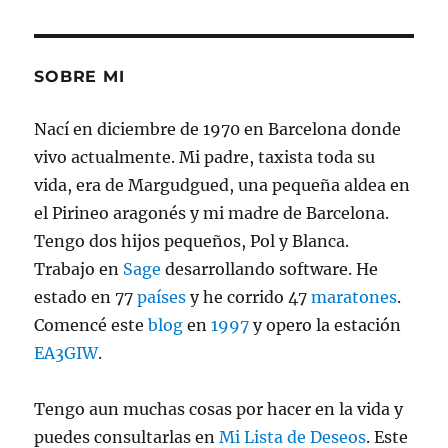
Años
de
Portic
SOBRE MI
Nací en diciembre de 1970 en Barcelona donde
vivo actualmente. Mi padre, taxista toda su
vida, era de Margudgued, una pequeña aldea en
el Pirineo aragonés y mi madre de Barcelona.
Tengo dos hijos pequeños, Pol y Blanca.
Trabajo en
Sage
desarrollando software. He
estado en 77
países
y he corrido 47
maratones
.
Comencé este
blog
en
1997
y opero la estación
EA3GIW
.
Tengo aun muchas cosas por hacer en la vida y
puedes consultarlas en
Mi Lista de Deseos
. Este