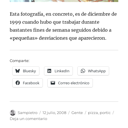
Esta fotografía, en concreto, es de diciembre de
1999 cuando hubo que trabajar durante
bastantes fines de semana seguidos debido a
«pequeñas» desviaciones que aparecieron.
Comparte:
Bluesky
LinkedIn
WhatsApp
Facebook
Correo electrónico
Autor
Publicado
Categorías
Etiquetas
Sampietro
12 julio, 2008
Gente
pizza
,
portic
el
en
Deja un comentario
10