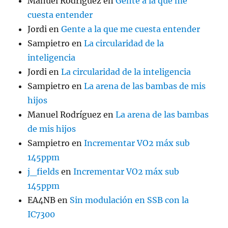
Manuel Rodríguez
en
Gente a la que me
cuesta entender
Jordi
en
Gente a la que me cuesta entender
Sampietro
en
La circularidad de la
inteligencia
Jordi
en
La circularidad de la inteligencia
Sampietro
en
La arena de las bambas de mis
hijos
Manuel Rodríguez
en
La arena de las bambas
de mis hijos
Sampietro
en
Incrementar VO2 máx sub
145ppm
j_fields
en
Incrementar VO2 máx sub
145ppm
EA4NB
en
Sin modulación en SSB con la
IC7300