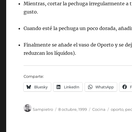
Mientras, cortar la pechuga irregularmente a t
gusto.
Cuando esté la pechuga un poco dorada, añadi
Finalmente se añade el vaso de Oporto y se de
reduzcan los líquidos).
Comparte:
Bluesky
LinkedIn
WhatsApp
Autor
Publicado
Categorías
Etiquetas
Sampietro
8 octubre, 1999
Cocina
oporto
,
pe
el