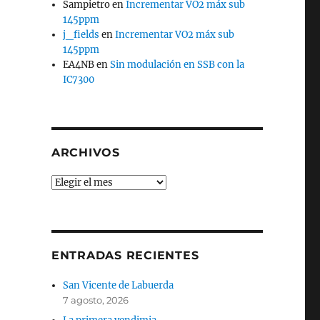
Sampietro
en
Incrementar VO2 máx sub
145ppm
j_fields
en
Incrementar VO2 máx sub
145ppm
EA4NB
en
Sin modulación en SSB con la
IC7300
ARCHIVOS
Archivos
ENTRADAS RECIENTES
San Vicente de Labuerda
7 agosto, 2026