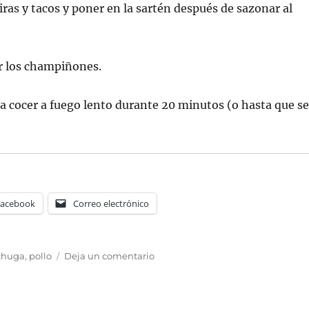
iras y tacos y poner en la sartén después de sazonar al
r los champiñones.
ja cocer a fuego lento durante 20 minutos (o hasta que s
Facebook
Correo electrónico
en
chuga
,
pollo
Deja un comentario
Pechuga
de
Pollo
al