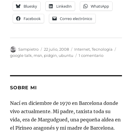
Bluesky
LinkedIn
WhatsApp
Facebook
Correo electrónico
Autor
Publicado
Categorías
Etique
Sampietro
22 julio, 2008
Internet
,
Tecnología
el
en
google talk
,
msn
,
pidgin
,
ubuntu
1 comentario
Pidgin
SOBRE MI
Nací en diciembre de 1970 en Barcelona donde
vivo actualmente. Mi padre, taxista toda su
vida, era de Margudgued, una pequeña aldea en
el Pirineo aragonés y mi madre de Barcelona.