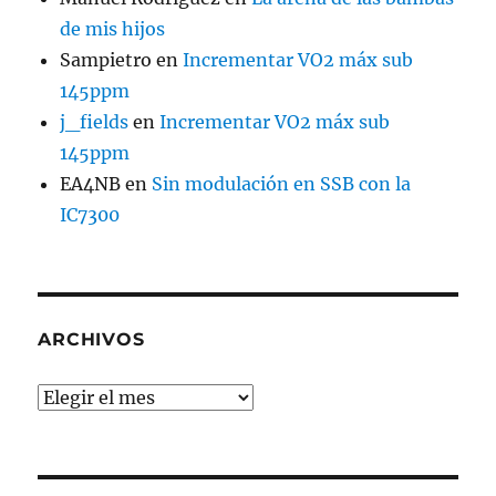
de mis hijos
Sampietro
en
Incrementar VO2 máx sub
145ppm
j_fields
en
Incrementar VO2 máx sub
145ppm
EA4NB
en
Sin modulación en SSB con la
IC7300
ARCHIVOS
Archivos