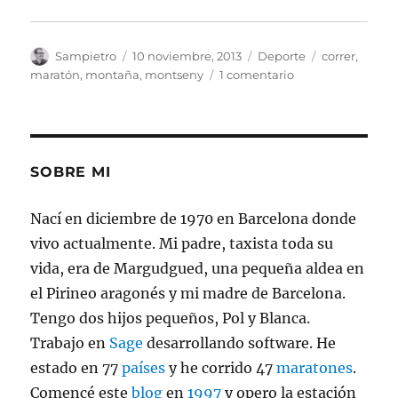
Autor
Publicado
Categorías
Etiquetas
Sampietro
10 noviembre, 2013
Deporte
correr
,
el
en
maratón
,
montaña
,
montseny
1 comentario
Domingo
de
Épica
SOBRE MI
Nací en diciembre de 1970 en Barcelona donde
vivo actualmente. Mi padre, taxista toda su
vida, era de Margudgued, una pequeña aldea en
el Pirineo aragonés y mi madre de Barcelona.
Tengo dos hijos pequeños, Pol y Blanca.
Trabajo en
Sage
desarrollando software. He
estado en 77
países
y he corrido 47
maratones
.
Comencé este
blog
en
1997
y opero la estación