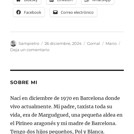
Facebook
Correo electrónico
Autor
Publicado
Categorías
Etiquetas
Sampietro
26 diciembre, 2024
Gornal
Mario
el
en
Deja un comentario
La
casa
de
Gornal
SOBRE MI
Nací en diciembre de 1970 en Barcelona donde
vivo actualmente. Mi padre, taxista toda su
vida, era de Margudgued, una pequeña aldea en
el Pirineo aragonés y mi madre de Barcelona.
Tengo dos hijos pequeños, Pol y Blanca.