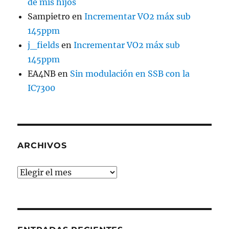
de mis hijos
Sampietro
en
Incrementar VO2 máx sub
145ppm
j_fields
en
Incrementar VO2 máx sub
145ppm
EA4NB
en
Sin modulación en SSB con la
IC7300
ARCHIVOS
Archivos