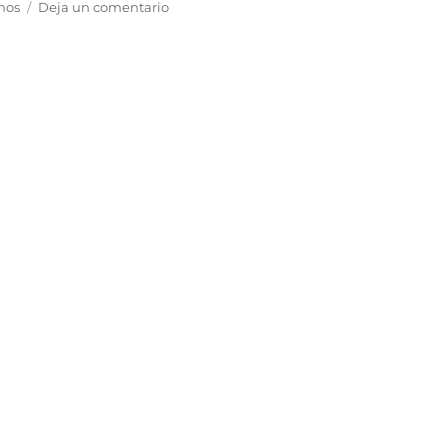
anos
Deja un comentario
¿Odias
a
los
italianos?