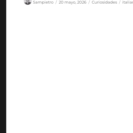
Sampietro
20 mayo, 2026
Curiosidades
itali
el