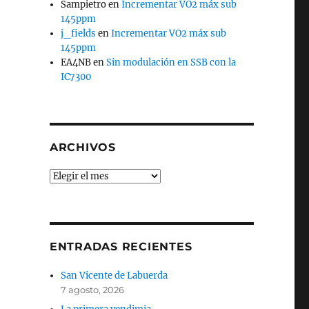
Sampietro
en
Incrementar VO2 máx sub
145ppm
j_fields
en
Incrementar VO2 máx sub
145ppm
EA4NB
en
Sin modulación en SSB con la
IC7300
ARCHIVOS
Archivos
ENTRADAS RECIENTES
San Vicente de Labuerda
7 agosto, 2026