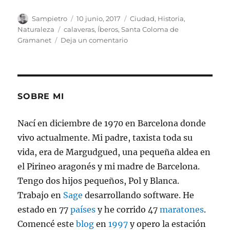
Autor
Publicado
Categorías
Sampietro
10 junio, 2017
Ciudad
,
Historia
,
el
Etiquetas
Naturaleza
calaveras
,
Íberos
,
Santa Coloma de
en
Gramanet
Deja un comentario
Poblado
Íbero
de
Santa
Coloma
SOBRE MI
Nací en diciembre de 1970 en Barcelona donde
vivo actualmente. Mi padre, taxista toda su
vida, era de Margudgued, una pequeña aldea en
el Pirineo aragonés y mi madre de Barcelona.
Tengo dos hijos pequeños, Pol y Blanca.
Trabajo en
Sage
desarrollando software. He
estado en 77
países
y he corrido 47
maratones
.
Comencé este
blog
en
1997
y opero la estación