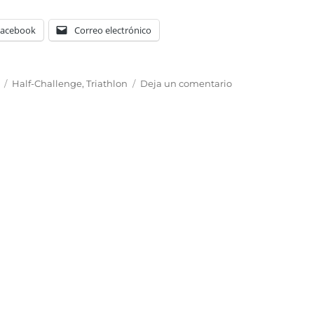
Facebook
Correo electrónico
Etiquetas
en
Half-Challenge
,
Triathlon
Deja un comentario
Half-
Challenge
Barcelona-
Maresme