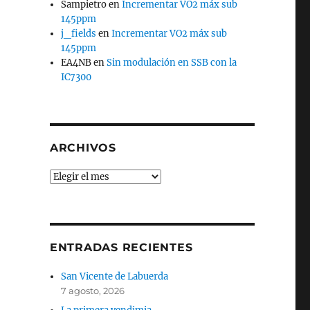
Sampietro
en
Incrementar VO2 máx sub
145ppm
j_fields
en
Incrementar VO2 máx sub
145ppm
EA4NB
en
Sin modulación en SSB con la
IC7300
ARCHIVOS
Archivos
ENTRADAS RECIENTES
San Vicente de Labuerda
7 agosto, 2026