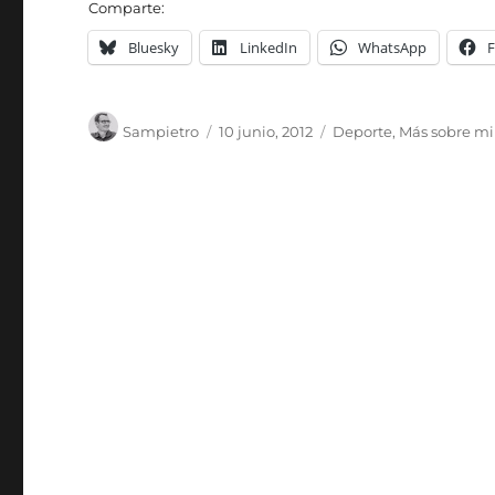
Comparte:
Bluesky
LinkedIn
WhatsApp
Autor
Publicado
Categorías
Sampietro
10 junio, 2012
Deporte
,
Más sobre mi
el