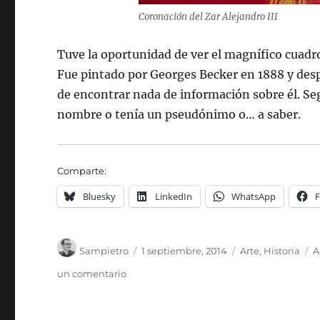
Coronación del Zar Alejandro III
Tuve la oportunidad de ver el magnífico cuadr
Fue pintado por Georges Becker en 1888 y desp
de encontrar nada de información sobre él. Se
nombre o tenía un pseudónimo o… a saber.
Comparte:
Bluesky
LinkedIn
WhatsApp
Autor
Publicado
Categorías
E
Sampietro
1 septiembre, 2014
Arte
,
Historia
A
el
en
un comentario
La
Coronación
de