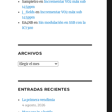
Sampietro
en
Incrementar VO2 máx sub
145ppm
j_fields
en
Incrementar VO2 máx sub
145ppm
EA4NB
en
Sin modulación en SSB con la
IC7300
ARCHIVOS
Archivos
ENTRADAS RECIENTES
La primera vendimia
4 agosto, 2026