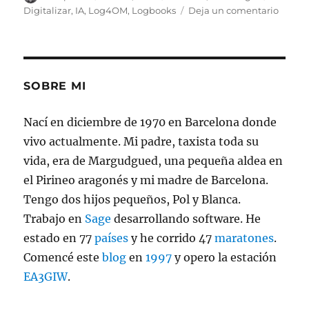
el
en
Digitalizar
,
IA
,
Log4OM
,
Logbooks
Deja un comentario
Conver
logs
manua
en
ADIF
SOBRE MI
Nací en diciembre de 1970 en Barcelona donde
vivo actualmente. Mi padre, taxista toda su
vida, era de Margudgued, una pequeña aldea en
el Pirineo aragonés y mi madre de Barcelona.
Tengo dos hijos pequeños, Pol y Blanca.
Trabajo en
Sage
desarrollando software. He
estado en 77
países
y he corrido 47
maratones
.
Comencé este
blog
en
1997
y opero la estación
EA3GIW
.