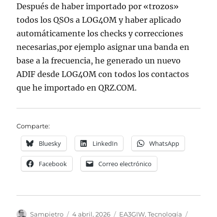
Después de haber importado por «trozos»
todos los QSOs a LOG4OM y haber aplicado
automáticamente los checks y correcciones
necesarias,por ejemplo asignar una banda en
base a la frecuencia, he generado un nuevo
ADIF desde LOG4OM con todos los contactos
que he importado en QRZ.COM.
Comparte:
Bluesky
LinkedIn
WhatsApp
Facebook
Correo electrónico
Autor
Publicado
Categorías
Etiquet
Sampietro
4 abril, 2026
EA3GIW
,
Tecnología